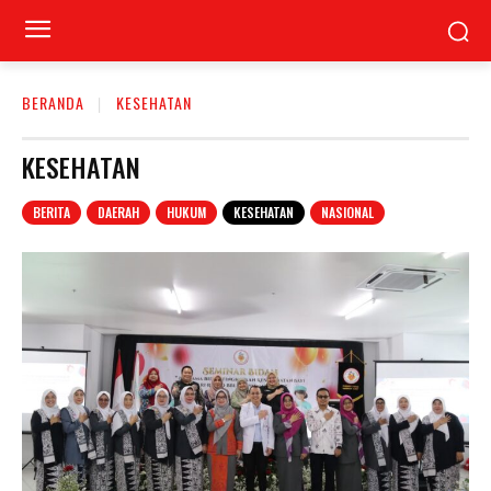
BERANDA
KESEHATAN
KESEHATAN
BERITA
DAERAH
HUKUM
KESEHATAN
NASIONAL