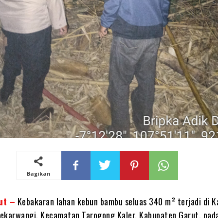
Bagikan
ut –
Kebakaran lahan kebun bambu seluas 340 m² terjadi di 
Mekarwangi, Kecamatan Tarogong Kaler, Kabupaten Garut, pad