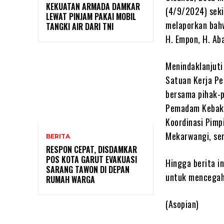
KEKUATAN ARMADA DAMKAR
(4/9/2024) seki
LEWAT PINJAM PAKAI MOBIL
melaporkan bah
TANGKI AIR DARI TNI
H. Empon, H. Aba
Menindaklanjuti
Satuan Kerja Pe
bersama pihak-p
Pemadam Kebaka
Koordinasi Pimp
Mekarwangi, se
BERITA
RESPON CEPAT, DISDAMKAR
POS KOTA GARUT EVAKUASI
Hingga berita i
SARANG TAWON DI DEPAN
untuk mencegah
RUMAH WARGA
(Asopian)