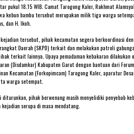
tar pukul 18.15 WIB. Camat Tarogong Kaler, Rakhmat Alamsya
wa kebun bambu tersebut merupakan milik tiga warga setempa
s, dan H. Ikoh.
 kejadian tersebut, pihak kecamatan segera berkoordinasi de
rangkat Daerah (SKPD) terkait dan melakukan patroli gabung
ihak terkait lainnya. Upaya pemadaman kebakaran dilakukan o
ran (Disdamkar) Kabupaten Garut dengan bantuan dari Foru
inan Kecamatan (Forkopimcam) Tarogong Kaler, aparatur Desa
rta warga setempat.
ni diturunkan, pihak berwenang masih menyelidiki penyebab ke
 kejadian serupa di masa mendatang.