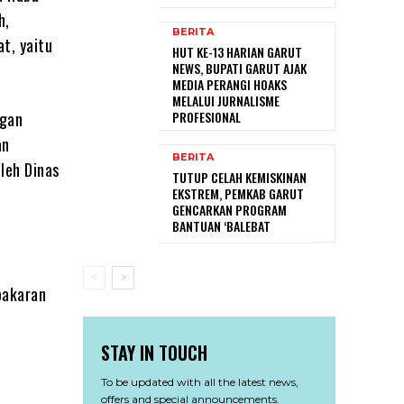
h,
BERITA
t, yaitu
HUT KE-13 HARIAN GARUT
NEWS, BUPATI GARUT AJAK
MEDIA PERANGI HOAKS
MELALUI JURNALISME
ngan
PROFESIONAL
an
BERITA
leh Dinas
TUTUP CELAH KEMISKINAN
m
EKSTREM, PEMKAB GARUT
GENCARKAN PROGRAM
BANTUAN ‘BALEBAT
bakaran
STAY IN TOUCH
To be updated with all the latest news,
offers and special announcements.