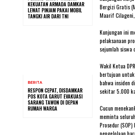
KEKUATAN ARMADA DAMKAR
Bergizi Gratis 
LEWAT PINJAM PAKAI MOBIL
Maarif Cilageni
TANGKI AIR DARI TNI
‎Kunjungan ini 
pelaksanaan pr
sejumlah siswa d
‎Wakil Ketua DP
bertujuan untu
bahwa insiden d
BERITA
RESPON CEPAT, DISDAMKAR
sekitar 5.000 k
POS KOTA GARUT EVAKUASI
SARANG TAWON DI DEPAN
‎Cucun menekank
RUMAH WARGA
meminta seluruh
Prosedur (SOP) 
pengelolaan har