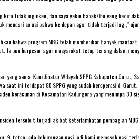
ng kita tidak inginkan, dan saya yakin Bapak/Ibu yang hadir da
uk mencari solusi bahwa ke depan agar tidak terjadi lagi,” ujar
ahkan bahwa program MBG telah memberikan banyak manfaat 
t. Ia pun berpesan agar masyarakat tetap tenang dalam meny
an yang sama, Koordinator Wilayah SPPG Kabupaten Garut, Sa
a saat ini terdapat 80 SPPG yang sudah beroperasi di Garut. 
siden keracunan di Kecamatan Kadungora yang menimpa 30 si
insiden tersebut terjadi akibat keterlambatan pembagian MBG
kul 9, tetapi ada kekurangan nasi jadi kami memasak nasi terl