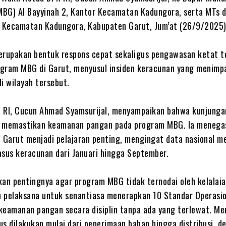
(MBG) Al Bayyinah 2, Kantor Kecamatan Kadungora, serta MTs 
, Kecamatan Kadungora, Kabupaten Garut, Jum’at (26/9/2025)
merupakan bentuk respons cepat sekaligus pengawasan ketat 
ogram MBG di Garut, menyusul insiden keracunan yang menimp
i wilayah tersebut.
R RI, Cucun Ahmad Syamsurijal, menyampaikan bahwa kunjungan
k memastikan keamanan pangan pada program MBG. Ia menega
i Garut menjadi pelajaran penting, mengingat data nasional m
asus keracunan dari Januari hingga September.
an pentingnya agar program MBG tidak ternodai oleh kelalaia
 pelaksana untuk senantiasa menerapkan 10 Standar Operasi
keamanan pangan secara disiplin tanpa ada yang terlewat. Me
us dilakukan mulai dari penerimaan bahan hingga distribusi, d