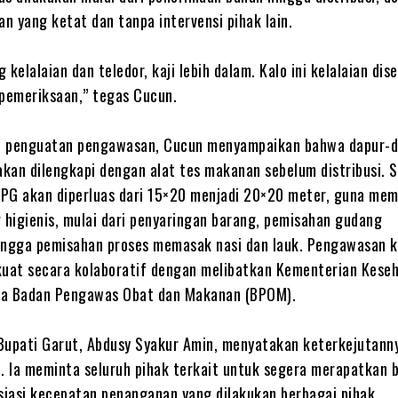
n yang ketat dan tanpa intervensi pihak lain.
g kelalaian dan teledor, kaji lebih dalam. Kalo ini kelalaian dis
 pemeriksaan,” tegas Cucun.
ah penguatan pengawasan, Cucun menyampaikan bahwa dapur-
kan dilengkapi dengan alat tes makanan sebelum distribusi. Se
PG akan diperluas dari 15×20 menjadi 20×20 meter, guna me
g higienis, mulai dari penyaringan barang, pemisahan gudang
hingga pemisahan proses memasak nasi dan lauk. Pengawasan
kuat secara kolaboratif dengan melibatkan Kementerian Kese
ta Badan Pengawas Obat dan Makanan (BPOM).
 Bupati Garut, Abdusy Syakur Amin, menyatakan keterkejutann
t. Ia meminta seluruh pihak terkait untuk segera merapatkan b
iasi kecepatan penanganan yang dilakukan berbagai pihak.