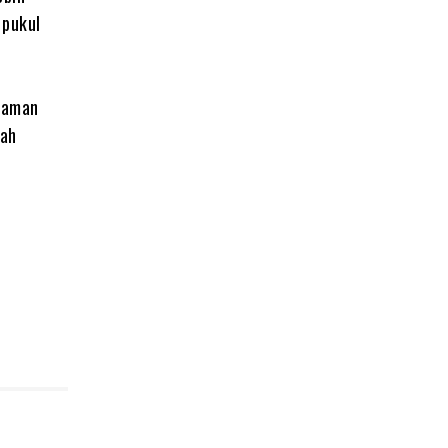
 pukul
 aman
dah