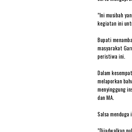
‎”Ini musibah ya
kegiatan ini unt
‎Bupati menamb
masyarakat Garu
peristiwa ini.
‎Dalam kesempat
melaporkan bahw
menyinggung in
dan MA.
‎Salsa menduga 
‎”Dijadwalkan pu