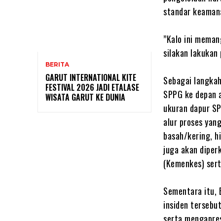
standar keamana
‎”Kalo ini meman
silakan lakukan
BERITA
GARUT INTERNATIONAL KITE
‎Sebagai langk
FESTIVAL 2026 JADI ETALASE
SPPG ke depan a
WISATA GARUT KE DUNIA
ukuran dapur SP
alur proses yan
basah/kering, 
juga akan diper
(Kemenkes) ser
‎Sementara itu,
insiden tersebu
serta mengapres