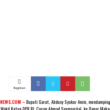
Bagikan
INEWS.COM –
Bupati Garut, Abdusy Syakur Amin, mendamping
 Wakil Ketua DPR RI, Cucun Ahmad Syamsurijal, ke Dapur Mak