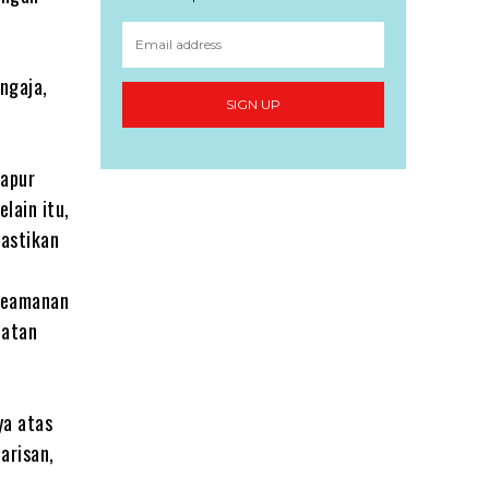
engaja,
SIGN UP
dapur
lain itu,
mastikan
 keamanan
hatan
ya atas
arisan,