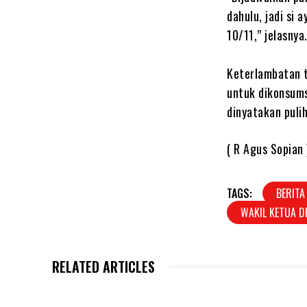
dahulu, jadi si
10/11,” jelasnya
‎Keterlambatan
untuk dikonsums
dinyatakan puli
( R Agus Sopian 
TAGS:
BERITA
WAKIL KETUA 
RELATED ARTICLES