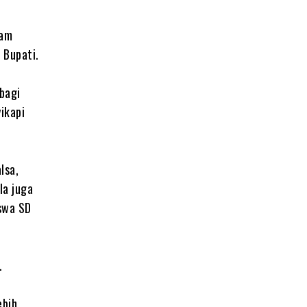
lam
 Bupati.
bagi
ikapi
lsa,
Ia juga
swa SD
.
ebih