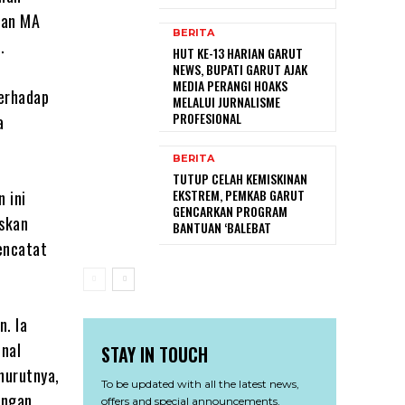
dan MA
BERITA
.
HUT KE-13 HARIAN GARUT
NEWS, BUPATI GARUT AJAK
MEDIA PERANGI HOAKS
terhadap
MELALUI JURNALISME
PROFESIONAL
a
BERITA
TUTUP CELAH KEMISKINAN
EKSTREM, PEMKAB GARUT
 ini
GENCARKAN PROGRAM
skan
BANTUAN ‘BALEBAT
encatat
n. Ia
onal
STAY IN TOUCH
nurutnya,
To be updated with all the latest news,
engan
offers and special announcements.